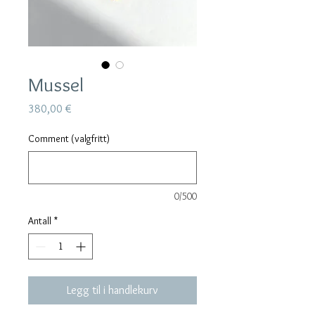
Mussel
Pris
380,00 €
Comment (valgfritt)
0/500
Antall
*
Legg til i handlekurv